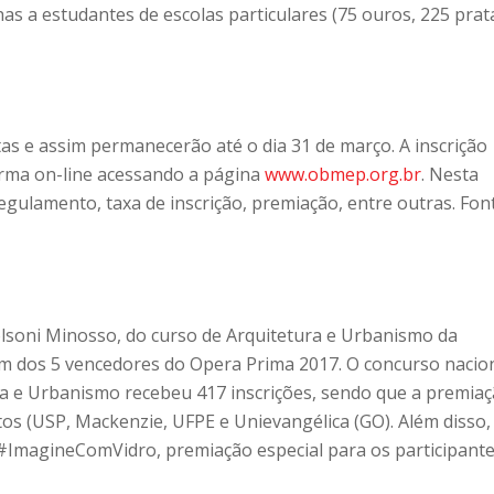
s a estudantes de escolas particulares (75 ouros, 225 prat
as e assim permanecerão até o dia 31 de março. A inscrição
forma on-line acessando a página
www.obmep.org.br
. Nesta
ulamento, taxa de inscrição, premiação, entre outras. Font
lsoni Minosso, do curso de Arquitetura e Urbanismo da
é um dos 5 vencedores do Opera Prima 2017. O concurso nacio
ra e Urbanismo recebeu 417 inscrições, sendo que a premia
os (USP, Mackenzie, UFPE e Unievangélica (GO). Além disso,
#ImagineComVidro, premiação especial para os participant