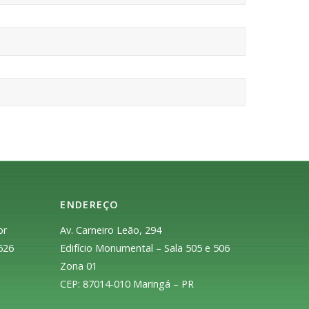
ENDEREÇO
br
Av. Carneiro Leão, 294
526
Edifício Monumental – Sala 505 e 506
Zona 01
CEP: 87014-010 Maringá – PR